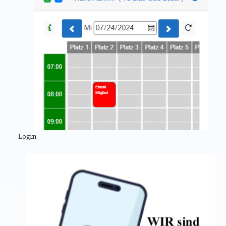
Logi
n