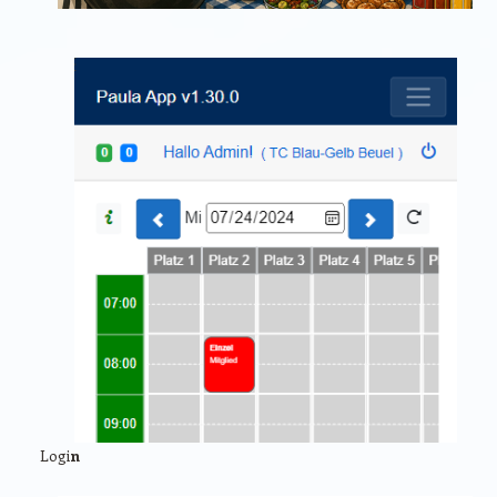
Logi
n