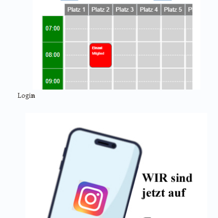
Logi
n