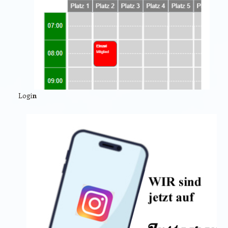
Logi
n